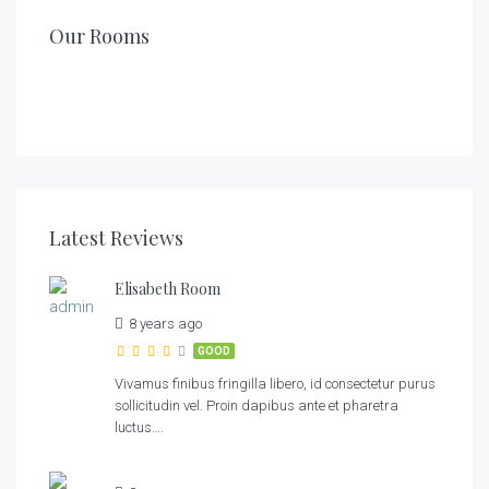
/night
€
Robinson Room
105.00
/night
€
Clementine Room
399.00
Our Rooms
/night
1
1
2
Franklin Room
1
1
2
Elisabeth Room
1
1
2
1
1
2
Latest Reviews
Elisabeth Room
8 years ago
GOOD
Vivamus finibus fringilla libero, id consectetur purus
sollicitudin vel. Proin dapibus ante et pharetra
luctus….