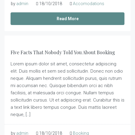
by
admin
18/10/2018
Accomodations
Read More
Five Facts That Nobody Told You About Booking
Lorem ipsum dolor sit amet, consectetur adipiscing
elit. Duis mollis et sem sed sollicitudin. Donec non odio
neque. Aliquam hendrerit sollicitudin purus, quis rutrum
mi accumsan nec. Quisque bibendum orci ac nibh
facilisis, at malesuada orci congue. Nullam tempus
sollicitudin cursus. Ut et adipiscing erat. Curabitur this is
a text link libero tempus congue. Duis mattis laoreet
neque, […]
by
admin
18/10/2018
Booking