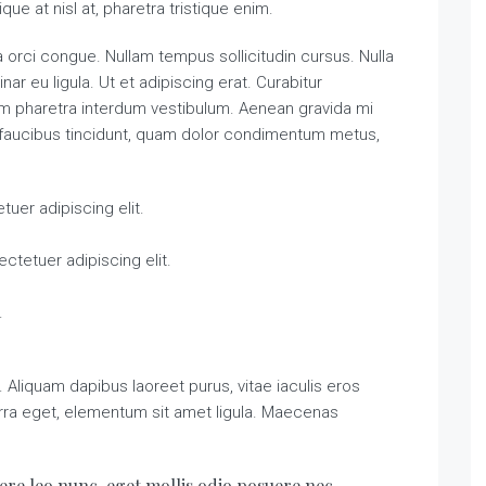
tique at nisl at, pharetra tristique enim.
ada orci congue. Nullam tempus sollicitudin cursus. Nulla
nar eu ligula. Ut et adipiscing erat. Curabitur
am pharetra interdum vestibulum. Aenean gravida mi
 a faucibus tincidunt, quam dolor condimentum metus,
uer adipiscing elit.
ctetuer adipiscing elit.
.
Aliquam dapibus laoreet purus, vitae iaculis eros
erra eget, elementum sit amet ligula. Maecenas
ere leo nunc, eget mollis odio posuere nec.