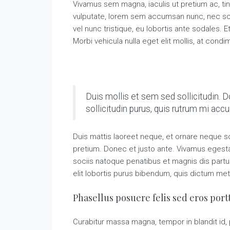
Vivamus sem magna, iaculis ut pretium ac, ti
vulputate, lorem sem accumsan nunc, nec scel
vel nunc tristique, eu lobortis ante sodales. E
Morbi vehicula nulla eget elit mollis, at cond
Duis mollis et sem sed sollicitudin. 
sollicitudin purus, quis rutrum mi ac
Duis mattis laoreet neque, et ornare neque so
pretium. Donec et justo ante. Vivamus eges
sociis natoque penatibus et magnis dis partur
elit lobortis purus bibendum, quis dictum met
Phasellus posuere felis sed eros portt
Curabitur massa magna, tempor in blandit id, p