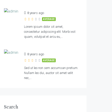
8 years ago
AVERAGE
Lorem ipsum dolor sit amet,
consectetur adipiscing elit. Morbi est
quam, volutpat et arcu eu,…
8 years ago
AVERAGE
Sed ut leo non sem accumsan pretium.
Nullam leo dui, auctor sit amet velit
nec,…
Search