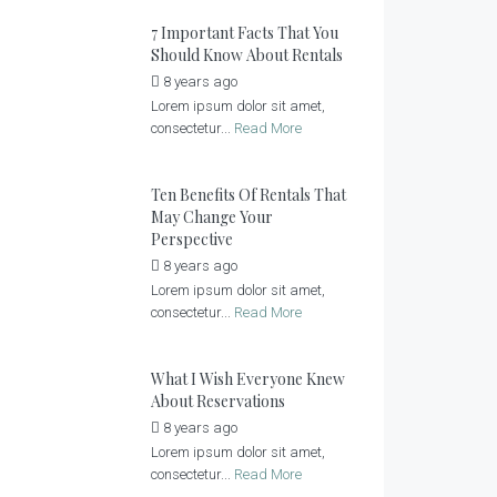
7 Important Facts That You
Should Know About Rentals
8 years ago
by
admin
Lorem ipsum dolor sit amet,
consectetur...
Read More
Ten Benefits Of Rentals That
May Change Your
Perspective
8 years ago
by
admin
Lorem ipsum dolor sit amet,
consectetur...
Read More
What I Wish Everyone Knew
About Reservations
8 years ago
by
admin
Lorem ipsum dolor sit amet,
consectetur...
Read More