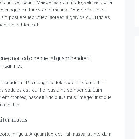
ncidunt vel ipsum. Maecenas commodo, velit vel porta
erisque elit turpis eget mauris. Donec dictum elit
tiam posuere leo ut leo laoreet, a gravida dui ultricies.
imentum est feugiat.
Donec non odio neque. Aliquam hendrerit
cumsan nec.
llicitudin at. Proin sagittis dolor sed mi elementum
tas sodales est, eu rhoncus urna semper eu. Cum
ient montes, nascetur ridiculus mus. Integer tristique
us mattis.
itor mattis
orta in ligula. Aliquam laoreet nisl massa, at interdum