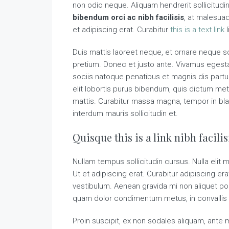
non odio neque. Aliquam hendrerit sollicitud
bibendum orci ac nibh facilisis
, at malesua
et adipiscing erat. Curabitur
this is a text link
l
Duis mattis laoreet neque, et ornare neque so
pretium. Donec et justo ante. Vivamus eges
sociis natoque penatibus et magnis dis partur
elit lobortis purus bibendum, quis dictum met
mattis. Curabitur massa magna, tempor in blandi
interdum mauris sollicitudin et.
Quisque this is a link nibh facili
Nullam tempus sollicitudin cursus. Nulla elit m
Ut et adipiscing erat. Curabitur adipiscing e
vestibulum. Aenean gravida mi non aliquet port
quam dolor condimentum metus, in convallis li
Proin suscipit, ex non sodales aliquam, ante ma