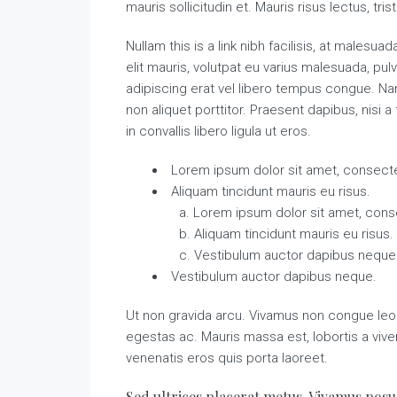
mauris sollicitudin et. Mauris risus lectus, tris
Nullam this is a link nibh facilisis, at malesu
elit mauris, volutpat eu varius malesuada, pulvi
adipiscing erat vel libero tempus congue. N
non aliquet porttitor. Praesent dapibus, nisi
in convallis libero ligula ut eros.
Lorem ipsum dolor sit amet, consectet
Aliquam tincidunt mauris eu risus.
Lorem ipsum dolor sit amet, conse
Aliquam tincidunt mauris eu risus.
Vestibulum auctor dapibus neque
Vestibulum auctor dapibus neque.
Ut non gravida arcu. Vivamus non congue leo. 
egestas ac. Mauris massa est, lobortis a viv
venenatis eros quis porta laoreet.
Sed ultrices placerat metus. Vivamus posu