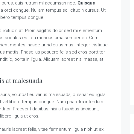
in purus, quis rutrum mi accumsan nec.
Quisque
da orci congue. Nullam tempus sollicitudin cursus. Ut
ibero tempus congue.
llicitudin at. Proin sagittis dolor sed mi elementum
tas sodales est, eu rhoncus urna semper eu. Cum
ient montes, nascetur ridiculus mus. Integer tristique
us mattis. Phasellus posuere felis sed eros porttitor
t id, porta in ligula. Aliquam laoreet nisl massa, at
sis at malesuada
auris, volutpat eu varius malesuada, pulvinar eu ligula.
rat vel libero tempus congue. Nam pharetra interdum
titor. Praesent dapibus, nisi a faucibus tincidunt,
bero ligula ut eros.
uris laoreet felis, vitae fermentum ligula nibh ut ex.