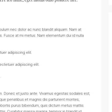
ibulum nec dolor ac nunc blandit aliquam. Nam at
is. Fusce at mi metus. Nam elementum dui id nulla
er adipiscing elit.
ctetuer adipiscing elit.
.
m. Donec et justo ante. Vivamus egestas sodales est,
ue penatibus et magnis dis parturient montes,
 lobortis purus bibendum, quis dictum metus mattis.
ttis. Curabitur massa magna, tempor in blandit id,