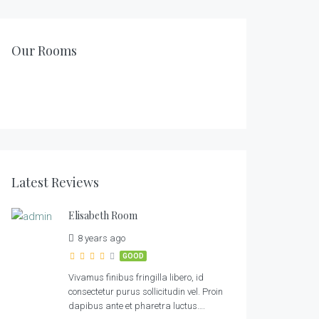
150.00
€
/night
159.00
€
/night
105.00
€
Robinson Room
/night
399.00
€
Clementine Room
Our Rooms
/night
1
1
2
Franklin Room
1
1
2
Elisabeth Room
1
1
2
1
1
2
Latest Reviews
Elisabeth Room
8 years ago
GOOD
Vivamus finibus fringilla libero, id
consectetur purus sollicitudin vel. Proin
dapibus ante et pharetra luctus….